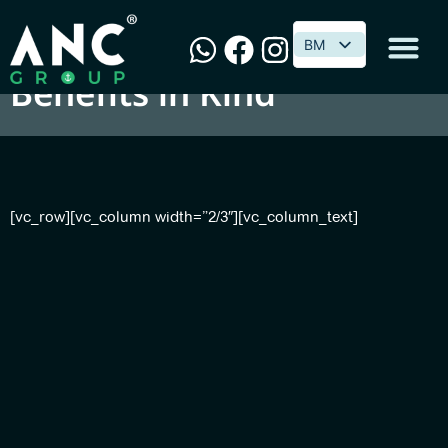
Form EA/E 实物利益
BM
BM
Benefits in Kind
Perisian & Penyelesaian
[vc_row][vc_column width=”2/3″][vc_column_text]