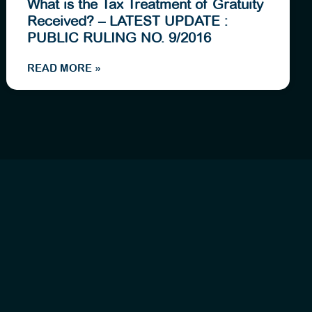
What is the Tax Treatment of Gratuity
Received? – LATEST UPDATE :
PUBLIC RULING NO. 9/2016
READ MORE »