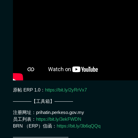
原帖 ERP 1.0：
https://bit.ly/2yRrVx7
————【工具箱】————
注册网址：prihatin.perkeso.gov.my
员工列表：
https://bit.ly/3ekFWDN
BRN （ERP）信函：
https://bit.ly/3b6qQQq
————————————